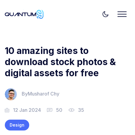
10 amazing sites to
download stock photos &
digital assets for free
By
Musharof Chy
12 Jan 2024
50
35
Design